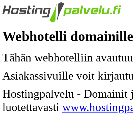
Webhotelli domainill
Tähän webhotelliin avautuu
Asiakassivuille voit kirjaut
Hostingpalvelu - Domainit j
luotettavasti
www.hostingpa